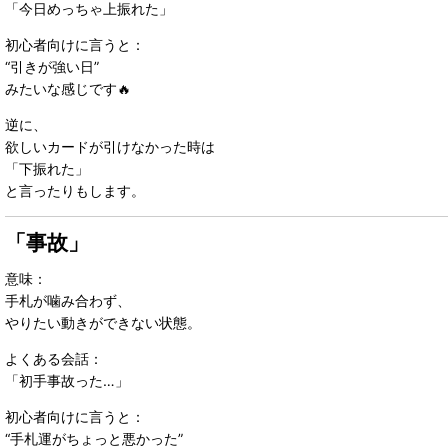
「今日めっちゃ上振れた」
初心者向けに言うと：
“引きが強い日”
みたいな感じです🔥
逆に、
欲しいカードが引けなかった時は
「下振れた」
と言ったりもします。
「事故」
意味：
手札が噛み合わず、
やりたい動きができない状態。
よくある会話：
「初手事故った…」
初心者向けに言うと：
“手札運がちょっと悪かった”