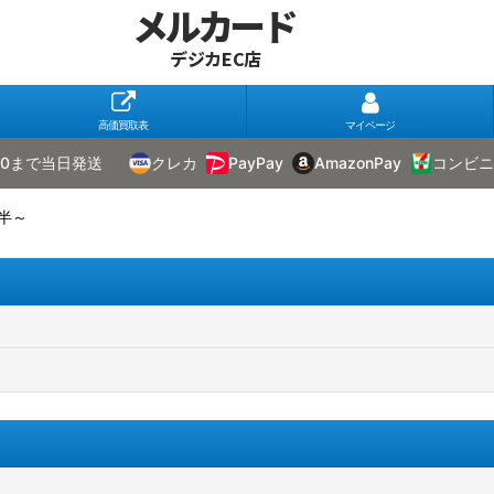
メルカード
デジカEC店
高価買取表
マイページ
00まで当日発送
クレカ
PayPay
AmazonPay
コンビニ
半～