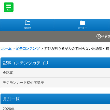
メニュー
収録弾
カテゴリ
朝9:
ホーム
>
記事コンテンツ
>
デジカ初心者が大会で困らない用語集～前
記事コンテンツカテゴリ
全記事
デジモンカード初心者講座
月別一覧
2026年