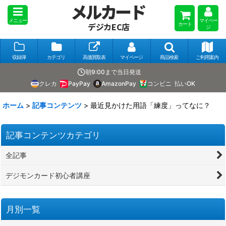
メルカード
メニュー
マイペー
カート
デジカEC店
ジ
収録弾
カテゴリ
高価買取表
マイページ
商品検索
ご利用案内
朝9:00まで当日発送
クレカ
PayPay
AmazonPay
コンビニ
払いOK
ホーム
>
記事コンテンツ
>
最近見かけた用語「練度」ってなに？
記事コンテンツカテゴリ
全記事
デジモンカード初心者講座
月別一覧