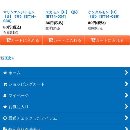
マリンエンジェモン
スカモン【U】《多》
ケンタルモン【U】
【U】《青》
[
BT14-
[
BT14-034
]
《黄》
[
BT14-036
]
030
]
80
円
(税込)
80
円
(税込)
80
円
(税込)
在庫数5点
在庫数8点
在庫数8点
カートに入れる
カートに入れる
カートに入れる
1
2
3
次
»
ホーム
ショッピングカート
マイページ
お気に入り
最近チェックしたアイテム
特定商取引法表示