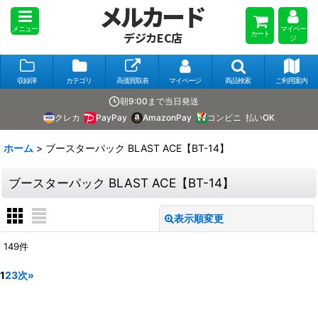
メルカード
メニュー
マイペー
カート
デジカEC店
ジ
収録弾
カテゴリ
高価買取表
マイページ
商品検索
ご利用案内
朝9:00まで当日発送
クレカ
PayPay
AmazonPay
コンビニ
払いOK
ホーム
>
ブースターパック BLAST ACE【BT-14】
ブースターパック BLAST ACE【BT-14】
表示順変更
閉じる
149
件
表示数
:
1
2
3
次
»
在庫あり