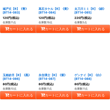
城戸丈【R】《青》
高石タケル【R】《黄》
太刀川ミミ【R】《緑》
[
BT14-083
]
[
BT14-084
]
[
BT14-085
]
120
円
(税込)
120
円
(税込)
220
円
(税込)
在庫数11点
在庫数19点
在庫数5点
カートに入れる
カートに入れる
カートに入れる
玉姫紗月【R】《黒》
永住瑛士【R】《紫》
ゲンナイ【R】《白》
[
BT14-086
]
[
BT14-087
]
[
BT14-088
]
80
円
(税込)
80
円
(税込)
80
円
(税込)
在庫数10点
在庫数11点
在庫数11点
カートに入れる
カートに入れる
カートに入れる