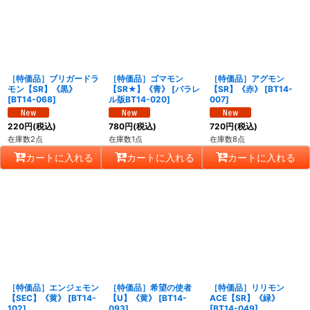
並び順
:
絞り込む
［特価品］ブリガードラ
［特価品］ゴマモン
［特価品］アグモン
モン【SR】《黒》
【SR★】《青》
[
パラレ
【SR】《赤》
[
BT14-
[
BT14-068
]
ル版BT14-020
]
007
]
220
円
(税込)
780
円
(税込)
720
円
(税込)
在庫数2点
在庫数1点
在庫数8点
カートに入れる
カートに入れる
カートに入れる
［特価品］エンジェモン
［特価品］希望の使者
［特価品］リリモン
【SEC】《黄》
[
BT14-
【U】《黄》
[
BT14-
ACE【SR】《緑》
102
]
093
]
[
BT14-049
]