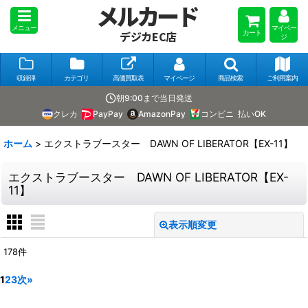
メルカード
メニュー
マイペー
カート
デジカEC店
ジ
収録弾
カテゴリ
高価買取表
マイページ
商品検索
ご利用案内
朝9:00まで当日発送
クレカ
PayPay
AmazonPay
コンビニ
払いOK
ホーム
>
エクストラブースター DAWN OF LIBERATOR【EX-11】
エクストラブースター DAWN OF LIBERATOR【EX-
11】
表示順変更
閉じる
178
件
表示数
:
1
2
3
次
»
在庫あり