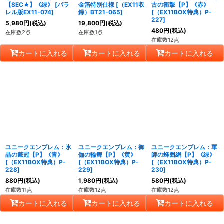
【SEC★】《緑》
[
パラ
金箔特別仕様
[
（EX11収
古の衝撃【P】《赤》
レル版EX11-074
]
録）BT21-065
]
[
（EX11BOX特典）P-
227
]
5,980
円
(税込)
19,800
円
(税込)
480
円
(税込)
在庫数2点
在庫数1点
在庫数12点
カートに入れる
カートに入れる
カートに入れる
ユニークエンブレム：氷
ユニークエンブレム：御
ユニークエンブレム：軍
晶の戴冠【P】《青》
伽の輪舞【P】《黄》
師の蜂囲網【P】《緑》
[
（EX11BOX特典）P-
[
（EX11BOX特典）P-
[
（EX11BOX特典）P-
228
]
229
]
230
]
880
円
(税込)
1,980
円
(税込)
580
円
(税込)
在庫数11点
在庫数12点
在庫数12点
カートに入れる
カートに入れる
カートに入れる