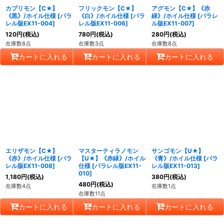
カプリモン【C★】
フリックモン【C★】
アグモン【C★】《赤
《黒》/ホイル仕様
[
パラ
《白》/ホイル仕様
[
パラ
緑》/ホイル仕様
[
パラレ
レル版EX11-004
]
レル版EX11-006
]
ル版EX11-007
]
120
円
(税込)
780
円
(税込)
280
円
(税込)
在庫数8点
在庫数3点
在庫数8点
カートに入れる
カートに入れる
カートに入れる
エリザモン【C★】
マスターティラノモン
サンゴモン【U★】
《赤》/ホイル仕様
[
パラ
【U★】《赤緑》/ホイル
《青》/ホイル仕様
[
パラ
レル版EX11-008
]
仕様
[
パラレル版EX11-
レル版EX11-013
]
010
]
1,180
円
(税込)
380
円
(税込)
480
円
(税込)
在庫数4点
在庫数1点
在庫数11点
カートに入れる
カートに入れる
カートに入れる