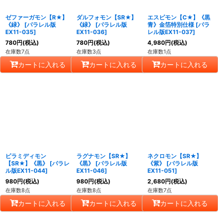
ゼファーガモン【R★】
ダルフォモン【SR★】
エスピモン【C★】《黒
《緑》
[
パラレル版
《緑》
[
パラレル版
青》金箔特別仕様
[
パラ
EX11-035
]
EX11-036
]
レル版EX11-037
]
780
円
(税込)
780
円
(税込)
4,980
円
(税込)
在庫数7点
在庫数3点
在庫数1点
カートに入れる
カートに入れる
カートに入れる
ピラミディモン
ラグナモン【SR★】
ネクロモン【SR★】
【SR★】《黒》
[
パラレ
《黒》
[
パラレル版
《紫》
[
パラレル版
ル版EX11-044
]
EX11-046
]
EX11-051
]
980
円
(税込)
980
円
(税込)
2,680
円
(税込)
在庫数8点
在庫数8点
在庫数7点
カートに入れる
カートに入れる
カートに入れる