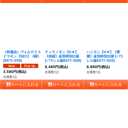
［特価品］ヴォルテクス
ティラノモン【U★】
ハニモン【U★】《黄
ドラモン【SEC】《緑》
《赤緑》金箔特別仕様
紫》金箔特別仕様
[
パラ
[
EX11-074
]
[
パラレル版EX11-009
]
レル版EX11-020
]
6,480
円
(税込)
6,980
円
(税込)
3,580
円
(税込)
在庫数1点
在庫数1点
在庫数1点
カートに入れる
カートに入れる
カートに入れる