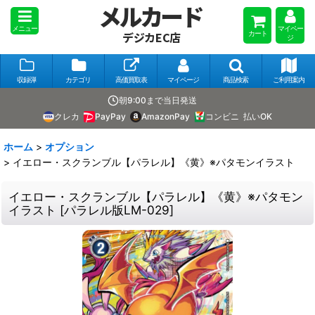
メルカード
メニュー
マイペー
カート
デジカEC店
ジ
収録弾
カテゴリ
高価買取表
マイページ
商品検索
ご利用案内
朝9:00まで当日発送
クレカ
PayPay
AmazonPay
コンビニ
払いOK
ホーム
>
オプション
>
イエロー・スクランブル【パラレル】《黄》※パタモンイラスト
イエロー・スクランブル【パラレル】《黄》※パタモン
イラスト
[
パラレル版LM-029
]