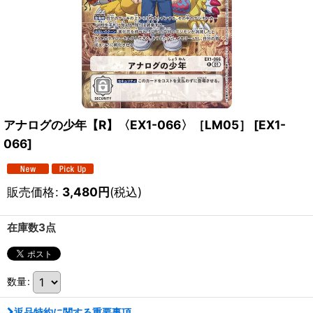
アナログの少年【R】〈EX1-066〉［LM05］
[
EX1-
066
]
販売価格
:
3,480
円
(税込)
在庫数3点
数量
:
返品特約に関する重要事項