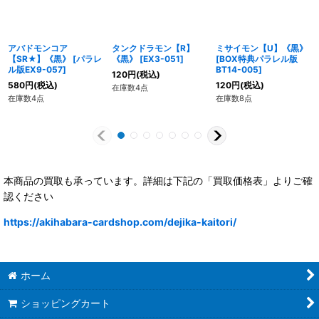
アバドモンコア
タンクドラモン【R】
ミサイモン【U】《黒》
【SR★】《黒》
[
パラレ
《黒》
[
EX3-051
]
[
BOX特典パラレル版
ル版EX9-057
]
BT14-005
]
120
円
(税込)
580
円
(税込)
120
円
(税込)
在庫数4点
在庫数4点
在庫数8点
本商品の買取も承っています。詳細は下記の「買取価格表」よりご確
認ください
https://akihabara-cardshop.com/dejika-kaitori/
ホーム
ショッピングカート