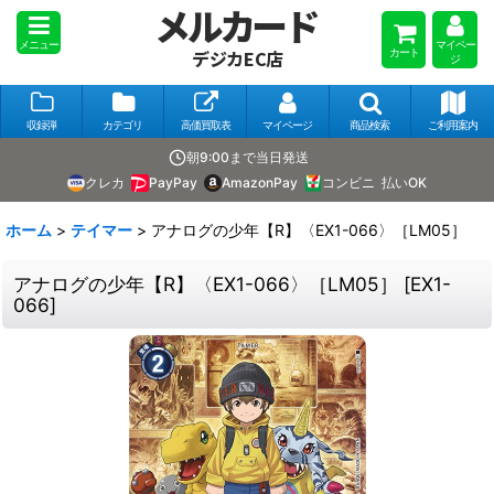
メルカード
メニュー
マイペー
カート
デジカEC店
ジ
収録弾
カテゴリ
高価買取表
マイページ
商品検索
ご利用案内
朝9:00まで当日発送
クレカ
PayPay
AmazonPay
コンビニ
払いOK
ホーム
>
テイマー
>
アナログの少年【R】〈EX1-066〉［LM05］
アナログの少年【R】〈EX1-066〉［LM05］
[
EX1-
066
]