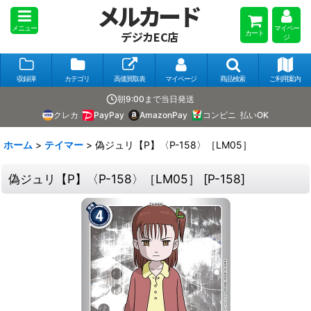
メルカード
メニュー
マイペー
カート
デジカEC店
ジ
収録弾
カテゴリ
高価買取表
マイページ
商品検索
ご利用案内
朝9:00まで当日発送
クレカ
PayPay
AmazonPay
コンビニ
払いOK
ホーム
>
テイマー
>
偽ジュリ【P】〈P-158〉［LM05］
偽ジュリ【P】〈P-158〉［LM05］
[
P-158
]