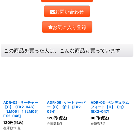
お問い合わせ
お気に入り登録
この商品を買った人は、こんな商品も買っています
ADR-02=サーチャー
ADR-09=ゲートキーパ
ADR-03=ペンデュラム
【C】〈EX2-046〉
ー【C】《白》
[
EX2-
フィート【C】《白》
［LM05］
[
［LM05］
054
]
[
EX2-047
]
EX2-046
]
120
円
(税込)
80
円
(税込)
120
円
(税込)
在庫数8点
在庫数7点
在庫数20点