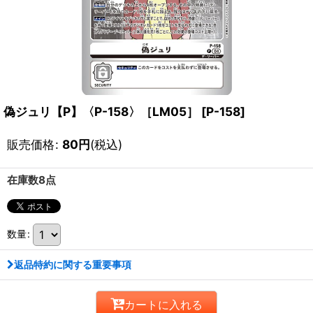
偽ジュリ【P】〈P-158〉［LM05］
[
P-158
]
販売価格
:
80
円
(税込)
在庫数8点
数量
:
返品特約に関する重要事項
カートに入れる