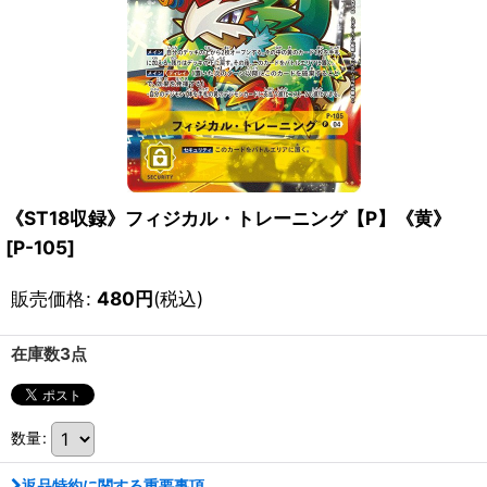
《ST18収録》フィジカル・トレーニング【P】《黄》
[
P-105
]
販売価格
:
480
円
(税込)
在庫数3点
数量
:
返品特約に関する重要事項