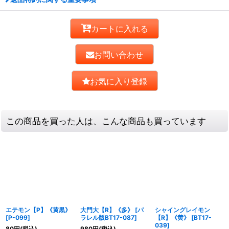
カートに入れる
お問い合わせ
お気に入り登録
この商品を買った人は、こんな商品も買っています
エテモン【P】《黄黒》
大門大【R】《多》
[
パ
シャイングレイモン
[
P-099
]
ラレル版BT17-087
]
【R】《黄》
[
BT17-
039
]
80
円
(税込)
980
円
(税込)