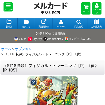
メルカード
メニュー
マイペー
カート
デジカEC店
ジ
収録弾
カテゴリ
高価買取表
マイページ
商品検索
ご利用案内
朝9:00まで当日発送
クレカ
PayPay
AmazonPay
コンビニ
払いOK
ホーム
>
オプション
>
《ST18収録》フィジカル・トレーニング【P】《黄》
《ST18収録》フィジカル・トレーニング【P】《黄》
[
P-105
]