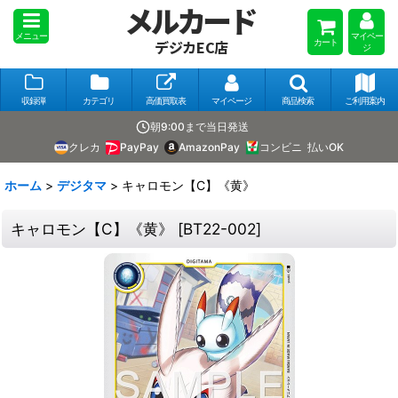
メルカード
メニュー
マイペー
カート
デジカEC店
ジ
収録弾
カテゴリ
高価買取表
マイページ
商品検索
ご利用案内
朝9:00まで当日発送
クレカ
PayPay
AmazonPay
コンビニ
払いOK
ホーム
>
デジタマ
>
キャロモン【C】《黄》
キャロモン【C】《黄》
[
BT22-002
]