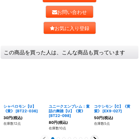
お問い合わせ
お気に入り登録
この商品を買った人は、こんな商品も買っています
シャペロモン【U】
ユニークエンブレム：童
コケシモン【C】《黄
《黄》
[
BT22-036
]
話の舞踏【U】《黄》
紫》
[
EX9-027
]
[
BT22-098
]
30
円
(税込)
50
円
(税込)
80
円
(税込)
在庫数12点
在庫数5点
在庫数10点