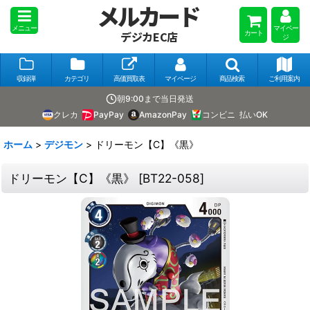
メルカード
メニュー
マイペー
カート
デジカEC店
ジ
収録弾
カテゴリ
高価買取表
マイページ
商品検索
ご利用案内
朝9:00まで当日発送
クレカ
PayPay
AmazonPay
コンビニ
払いOK
ホーム
>
デジモン
>
ドリーモン【C】《黒》
ドリーモン【C】《黒》
[
BT22-058
]