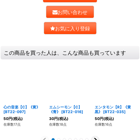
お問い合わせ
お気に入り登録
この商品を買った人は、こんな商品も買っています
心の音楽【C】《黄》
エムシーモン【C】
エンタモン【R】《黄
[
BT22-097
]
《青》
[
BT22-016
]
黒》
[
BT22-035
]
50
円
(税込)
30
円
(税込)
50
円
(税込)
在庫数17点
在庫数18点
在庫数16点