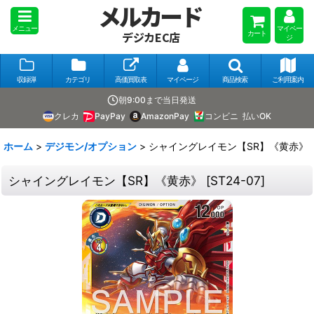
メルカード
メニュー
マイペー
カート
デジカEC店
ジ
収録弾
カテゴリ
高価買取表
マイページ
商品検索
ご利用案内
朝9:00まで当日発送
クレカ
PayPay
AmazonPay
コンビニ
払いOK
ホーム
>
デジモン/オプション
>
シャイングレイモン【SR】《黄赤》
シャイングレイモン【SR】《黄赤》
[
ST24-07
]