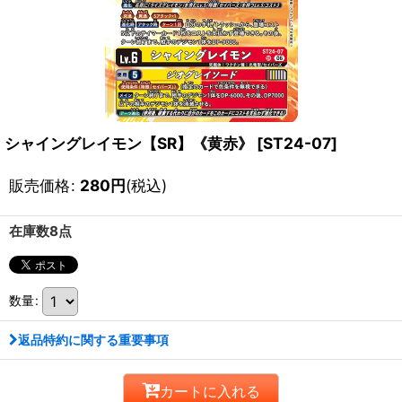
シャイングレイモン【SR】《黄赤》
[
ST24-07
]
販売価格
:
280
円
(税込)
在庫数8点
数量
:
返品特約に関する重要事項
カートに入れる