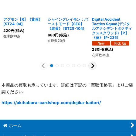
アグモン【R】《黄赤》
シャイングレイモン：バ
Digital Accident
[
ST24-04
]
ーストモード【SEC】
Tactics Squad(デジタ
《赤黄》
[
BT25-104
]
ルアクシデントタクティ
220
円
(税込)
クススクワッド)【P】
680
円
(税込)
在庫数19点
《黄》
[
P-235
]
在庫数20点
280
円
(税込)
在庫数35点
本商品の買取も承っています。詳細は下記の「買取価格表」よりご確
認ください
https://akihabara-cardshop.com/dejika-kaitori/
ホーム