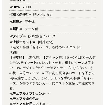
≪DP≫
7000
≪進化条件1≫
緑Lv.4から3
≪形態≫
完全体
≪属性≫
データ種
≪タイプ≫
妖精型/セイバーズ
≪上段テキスト≫
[特殊進化]
〔進化〕特徴「セイバーズ」を持つLv.4:コスト3
[効果]
【登場時】【進化時】【アタック時】[ターン1回]相手のデ
ジモン/テイマー1体をレストさせる。相手のターン終了ま
で、そのデジモン/テイマーはアクティブにならない。そ
の後、自分のテイマーの下にある裏向きのカードを下から
2枚破棄することで、このデジモンを手札の特徴「セイバ
ーズ」を持つデジモンカードにコストを支払わず進化でき
る。
≪デュアルオプション≫
-
≪デュアル条件色≫
-
≪デュアル使用コスト≫
-