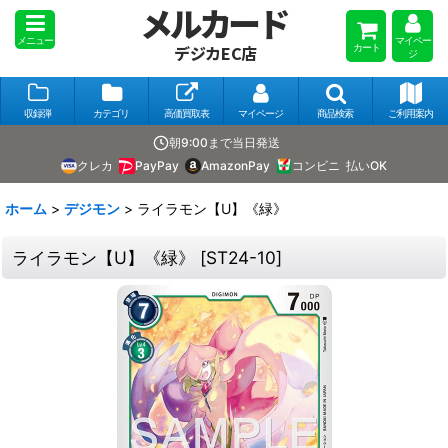
メルカード
メニュー
マイペー
カート
デジカEC店
ジ
収録弾
カテゴリ
高価買取表
マイページ
商品検索
ご利用案内
朝9:00まで当日発送
クレカ
PayPay
AmazonPay
コンビニ
払いOK
ホーム
>
デジモン
>
ライラモン【U】《緑》
ライラモン【U】《緑》
[
ST24-10
]