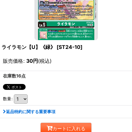
ライラモン【U】《緑》
[
ST24-10
]
販売価格
:
30
円
(税込)
在庫数16点
数量
:
返品特約に関する重要事項
カートに入れる