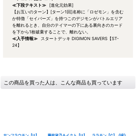
≪下段テキスト≫
[進化元効果]
【お互いのターン】[ターン1回]名称に「ロゼモン」を含む
か特徴「セイバーズ」を持つこのデジモンがバトルエリア
を離れるとき、自分のテイマーの下にある裏向きのカード
を下から1枚破棄することで、離れない。
≪入手情報≫
スタートデッキ DIGIMON SAVERS【ST-
24】
この商品を買った人は、こんな商品も買っています
サンフラウモン【U】
藤枝淑乃＆イクト【U】
ララモン【C】《緑》