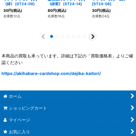
《緑》
[
ST24-09
]
《緑紫》
[
ST24-14
]
[
ST24-08
]
30
円
(税込)
80
円
(税込)
30
円
(税込)
在庫数12点
在庫数16点
在庫数24点
本商品の買取も承っています。詳細は下記の「買取価格表」よりご確
認ください
https://akihabara-cardshop.com/dejika-kaitori/
ホーム
ショッピングカート
マイページ
お気に入り