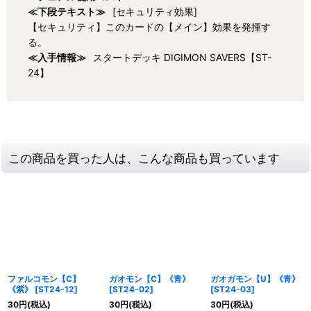
≪下段テキスト≫
[セキュリティ効果]
【セキュリティ】このカードの【メイン】効果を発揮す
る。
≪入手情報≫
スタートデッキ DIGIMON SAVERS【ST-
24】
この商品を買った人は、こんな商品も買っています
ファルコモン【C】
ガオモン【C】《青》
ガオガモン【U】《青》
《紫》
[
ST24-12
]
[
ST24-02
]
[
ST24-03
]
30
円
(税込)
30
円
(税込)
30
円
(税込)