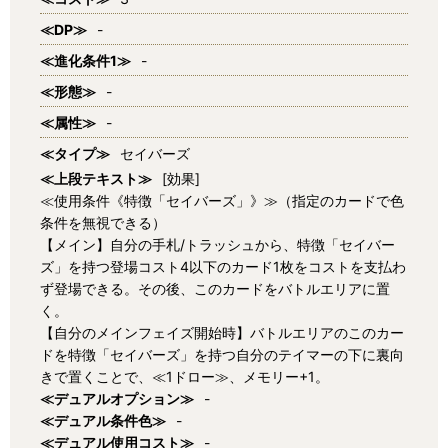
≪DP≫
-
≪進化条件1≫
-
≪形態≫
-
≪属性≫
-
≪タイプ≫
セイバーズ
≪上段テキスト≫
[効果]
≪使用条件《特徴「セイバーズ」》≫（指定のカードで色
条件を無視できる）
【メイン】自分の手札/トラッシュから、特徴「セイバー
ズ」を持つ登場コスト4以下のカード1枚をコストを支払わ
ず登場できる。その後、このカードをバトルエリアに置
く。
【自分のメインフェイズ開始時】バトルエリアのこのカー
ドを特徴「セイバーズ」を持つ自分のテイマーの下に裏向
きで置くことで、≪1ドロー≫、メモリー+1。
≪デュアルオプション≫
-
≪デュアル条件色≫
-
≪デュアル使用コスト≫
-