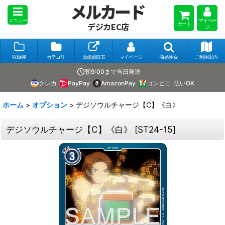
メルカード
メニュー
マイペー
カート
デジカEC店
ジ
収録弾
カテゴリ
高価買取表
マイページ
商品検索
ご利用案内
朝9:00まで当日発送
クレカ
PayPay
AmazonPay
コンビニ
払いOK
ホーム
>
オプション
>
デジソウルチャージ【C】《白》
デジソウルチャージ【C】《白》
[
ST24-15
]