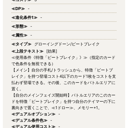
≪DP≫
-
≪進化条件1≫
-
≪形態≫
-
≪属性≫
-
≪タイプ≫
グローイングドーン/ビートブレイク
≪上段テキスト≫
[効果]
≪使用条件《特徴「ビートブレイク」》≫（指定のカード
で色条件を無視できる）
【メイン】自分の手札/トラッシュから、特徴「ビートブ
レイク」を持つ登場コスト4以下のカード1枚をコストを支
払わず登場できる。その後、このカードをバトルエリアに
置く。
【自分のメインフェイズ開始時】バトルエリアのこのカー
ドを特徴「ビートブレイク」を持つ自分のテイマーの下に
裏向きで置くことで、≪1ドロー≫、メモリー+1。
≪デュアルオプション≫
-
≪デュアル条件色≫
-
≪デュアル使用コスト≫
-