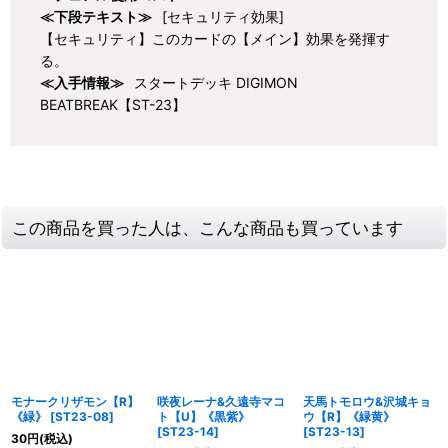
≪下段テキスト≫
[セキュリティ効果]
【セキュリティ】このカードの【メイン】効果を発揮す
る。
≪入手情報≫
スタートデッキ DIGIMON
BEATBREAK【ST-23】
この商品を買った人は、こんな商品も買っています
モナークリザモン【R】
咲夜レーナ&久遠寺マコ
天馬トモロウ&沢城キョ
《緑》
[
ST23-08
]
ト【U】《黒紫》
ウ【R】《緑黄》
[
ST23-14
]
[
ST23-13
]
30
円
(税込)