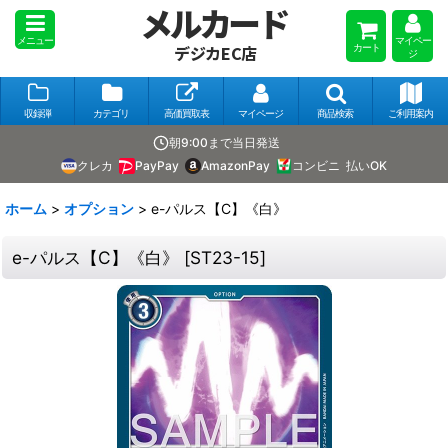
メルカード
メニュー
マイペー
カート
デジカEC店
ジ
収録弾
カテゴリ
高価買取表
マイページ
商品検索
ご利用案内
朝9:00まで当日発送
クレカ
PayPay
AmazonPay
コンビニ
払いOK
ホーム
>
オプション
>
e-パルス【C】《白》
e-パルス【C】《白》
[
ST23-15
]