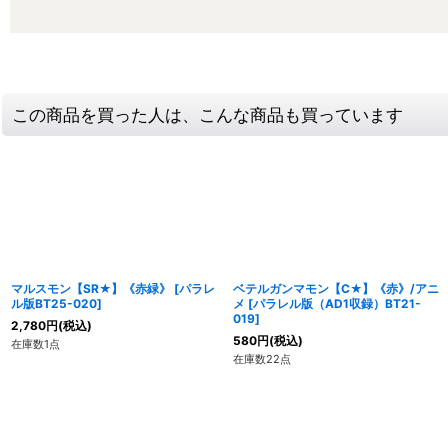
この商品を買った人は、こんな商品も買っています
マルスモン【SR★】《赤緑》
[
パラレ
ベテルガンマモン【C★】《赤》/アニ
ル版BT25-020
]
メ
[
パラレル版（AD1収録）BT21-
019
]
2,780
円
(税込)
580
円
(税込)
在庫数1点
在庫数22点