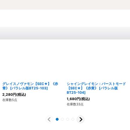
グレイスノヴァモン【SEC★】《赤
シャイングレイモン：バーストモード
青》
[
パラレル版BT25-103
]
【SEC★】《赤黄》
[
パラレル版
BT25-104
]
2,280
円
(税込)
1,680
円
(税込)
在庫数5点
在庫数33点