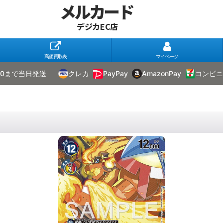
メルカード
デジカEC店
高価買取表
マイページ
00まで当日発送
クレカ
PayPay
AmazonPay
コンビニ