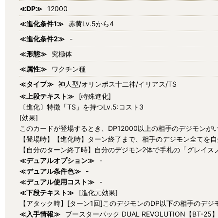
≪DP≫
12000
≪進化条件1≫
赤黄Lv.5から4
≪進化条件2≫
-
≪形態≫
究極体
≪属性≫
ワクチン種
≪タイプ≫
神人型/オリンポス十二神/イリアス/TS
≪上段テキスト≫
[特殊進化]
〔進化〕特徴「TS」を持つLv.5:コスト3
[効果]
このカードが登場するとき、DP12000以上の相手のデジモンが
【登場時】【進化時】ターン終了まで、相手のデジモン全てを自分
【自分のターン終了時】自分のデジモン2体で手札の「グレイス
≪デュアルオプション≫
-
≪デュアル条件色≫
-
≪デュアル使用コスト≫
-
≪下段テキスト≫
[進化元効果]
【アタック時】[ターン1回]このデジモンのDP以下の相手のデジ
≪入手情報≫
ブースターパック DUAL REVOLUTION【BT-25