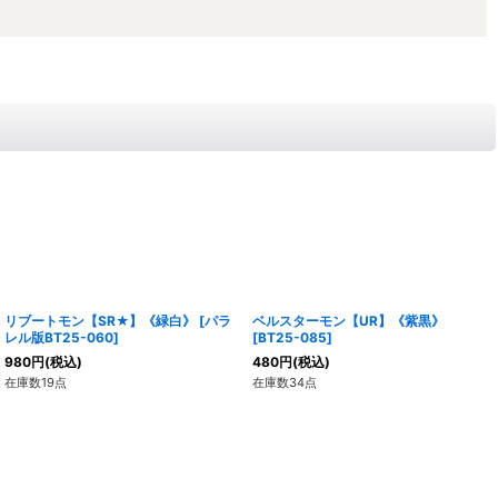
リブートモン【SR★】《緑白》
[
パラ
ベルスターモン【UR】《紫黒》
レル版BT25-060
]
[
BT25-085
]
980
円
(税込)
480
円
(税込)
在庫数19点
在庫数34点