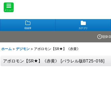
メニュー
収録弾
カテゴリ
朝9:
ホーム
>
デジモン
>
アポロモン【SR★】《赤黄》
アポロモン【SR★】《赤黄》
[
パラレル版BT25-018
]