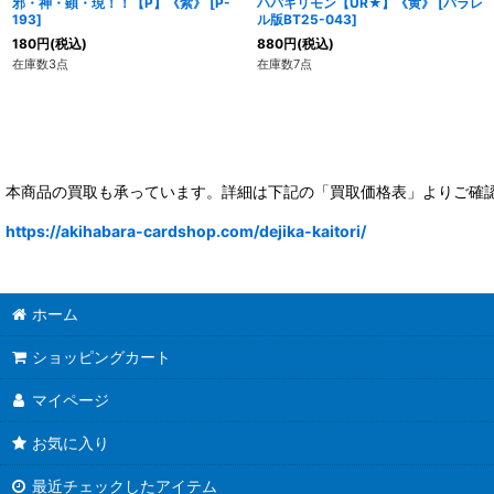
邪・神・顕・現！！【P】《紫》
[
P-
ハバキリモン【UR★】《黄》
[
パラレ
193
]
ル版BT25-043
]
180
円
(税込)
880
円
(税込)
在庫数3点
在庫数7点
本商品の買取も承っています。詳細は下記の「買取価格表」よりご確
https://akihabara-cardshop.com/dejika-kaitori/
ホーム
ショッピングカート
マイページ
お気に入り
最近チェックしたアイテム