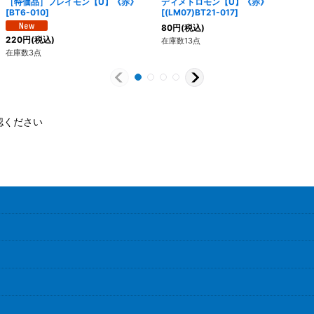
［特価品］フレイモン【U】《赤》
ディメトロモン【U】《赤》
[
BT6-010
]
[
(LM07)BT21-017
]
80
円
(税込)
220
円
(税込)
在庫数13点
在庫数3点
認ください