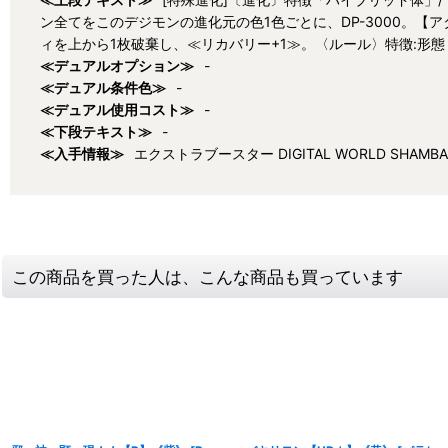
ン全てをこのデジモンの進化元の色1色ごとに、DP-3000。【
ィを上から1枚破棄し、≪リカバリー+1≫。〈ルール〉特徴:形態
≪デュアルオプション≫
-
≪デュアル条件色≫
-
≪デュアル使用コスト≫
-
≪下段テキスト≫
-
≪入手情報≫
エクストラブースター DIGITAL WORLD SHAMBA
この商品を買った人は、こんな商品も買っています