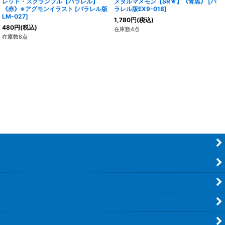
レッド・スクランブル【パラレル】
メタルマメモン【SR★】《青黒》
[
パ
《赤》※アグモンイラスト
[
パラレル版
ラレル版EX9-018
]
LM-027
]
1,780
円
(税込)
480
円
(税込)
在庫数4点
在庫数8点