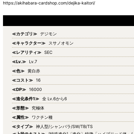
https://akihabara-cardshop.com/dejika-kaitori/
≪カテゴリ≫
デジモン
≪キャラクター≫
スサノオモン
≪レアリティ≫
SEC
≪Lv.≫
Lv.7
≪色≫
黄白赤
≪コスト≫
16
≪DP≫
16000
≪進化条件1≫
全 Lv.6から6
≪形態≫
究極体
≪属性≫
ワクチン種
≪タイプ≫
神人型/シャンバラ/SW/TB/TS
≪上段テキスト≫
[特殊進化]〔進化〕特徴「ハイブリッド体」/