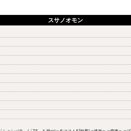
スサノオモン
「シャンバラ」/「TS」を持つLv.6:コスト5[効果]≪速攻≫≪突進