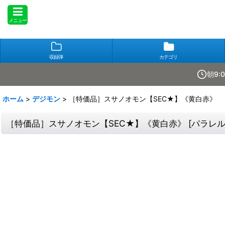
メニュー
収録弾
カテゴリ
朝9:
ホーム
>
デジモン
>
［特価品］スサノオモン【SEC★】《黄白赤》
［特価品］スサノオモン【SEC★】《黄白赤》
[
パラレル版