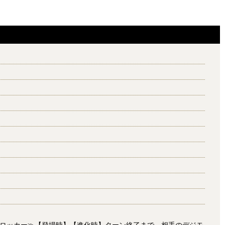
≫≪ブロッカー≫【登場時】【進化時】ターン終了まで、相手のデジモ