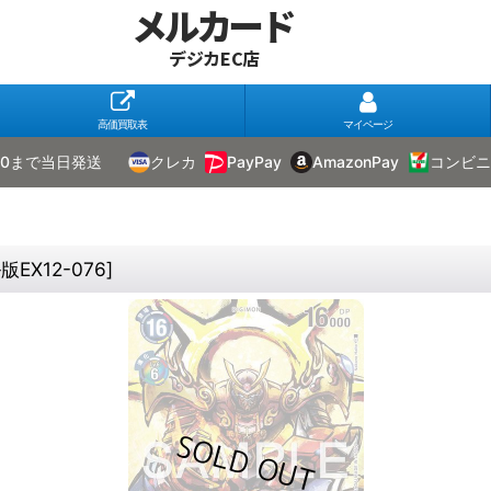
メルカード
デジカEC店
高価買取表
マイページ
00まで当日発送
クレカ
PayPay
AmazonPay
コンビニ
EX12-076
]