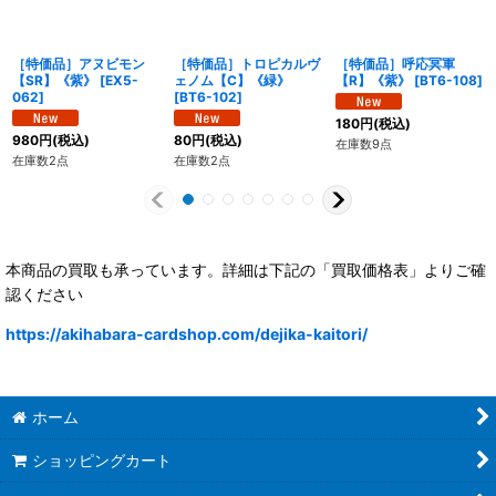
［特価品］アヌビモン
［特価品］トロピカルヴ
［特価品］呼応冥軍
【SR】《紫》
[
EX5-
ェノム【C】《緑》
【R】《紫》
[
BT6-108
]
062
]
[
BT6-102
]
180
円
(税込)
980
円
(税込)
80
円
(税込)
在庫数9点
在庫数2点
在庫数2点
本商品の買取も承っています。詳細は下記の「買取価格表」よりご確
認ください
https://akihabara-cardshop.com/dejika-kaitori/
ホーム
ショッピングカート