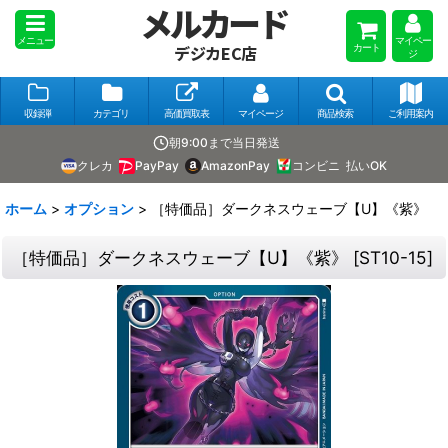
メルカード
メニュー
マイペー
カート
デジカEC店
ジ
収録弾
カテゴリ
高価買取表
マイページ
商品検索
ご利用案内
朝9:00まで当日発送
クレカ
PayPay
AmazonPay
コンビニ
払いOK
ホーム
>
オプション
>
［特価品］ダークネスウェーブ【U】《紫》
［特価品］ダークネスウェーブ【U】《紫》
[
ST10-15
]